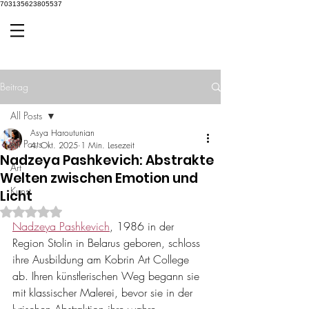
703135623805537
Beitrag
All Posts
Asya Haroutunian
All Posts
4. Okt. 2025
1 Min. Lesezeit
Nadzeya Pashkevich: Abstrakte
Art
Welten zwischen Emotion und
Kunst
Licht
Mit NaN von 5 Sternen bewertet.
Nadzeya Pashkevich
, 1986 in der 
Region Stolin in Belarus geboren, schloss 
ihre Ausbildung am Kobrin Art College 
ab. Ihren künstlerischen Weg begann sie 
mit klassischer Malerei, bevor sie in der 