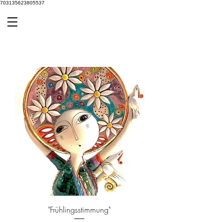
703135623805537
"Frühlingsstimmung"