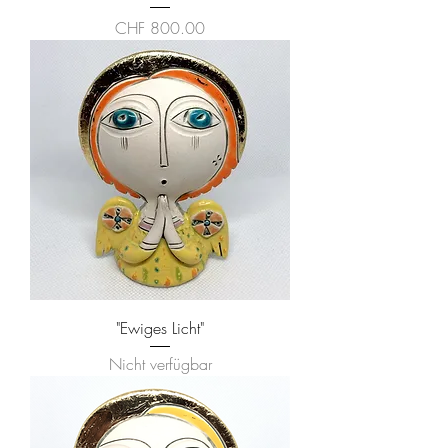
Preis
CHF 800.00
"Ewiges Licht"
Nicht verfügbar