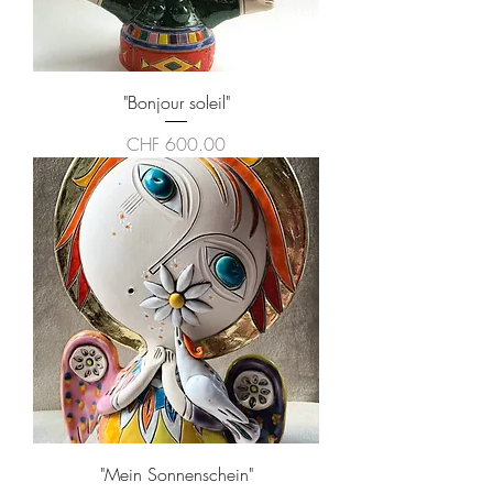
"Bonjour soleil"
Preis
CHF 600.00
"Mein Sonnenschein"