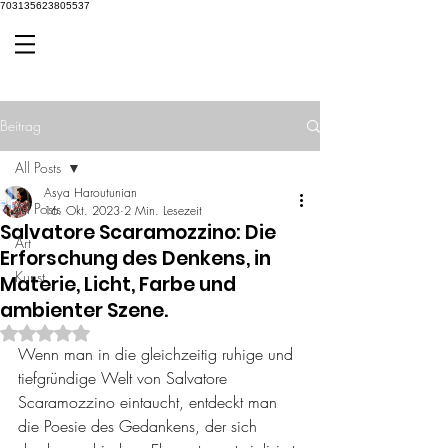
703135623805537
Beitrag
All Posts
Asya Haroutunian
All Posts
16. Okt. 2023
2 Min. Lesezeit
Salvatore Scaramozzino: Die
Art
Erforschung des Denkens, in
Kunst
Materie, Licht, Farbe und
ambienter Szene.
Mit NaN von 5 Sternen bewertet.
Wenn man in die gleichzeitig ruhige und 
tiefgründige Welt von Salvatore 
Scaramozzino eintaucht, entdeckt man 
die Poesie des Gedankens, der sich 