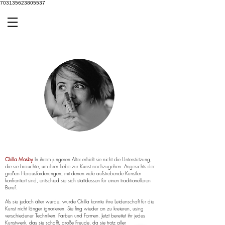
703135623805537
Chilla Mosby
In ihrem jüngeren Alter erhielt sie nicht die Unterstützung,
die sie brauchte, um ihrer Liebe zur Kunst nachzugehen. Angesichts der
großen Herausforderungen, mit denen viele aufstrebende Künstler
konfrontiert sind, entschied sie sich stattdessen für einen traditionelleren
Beruf.
Als sie jedoch älter wurde, wurde Chilla konnte ihre Leidenschaft für die
Kunst nicht länger ignorieren. Sie fing wieder an zu kreieren, using
verschiedener Techniken, Farben und Formen. Jetzt bereitet ihr jedes
Kunstwerk, das sie schafft, große Freude, da sie trotz aller