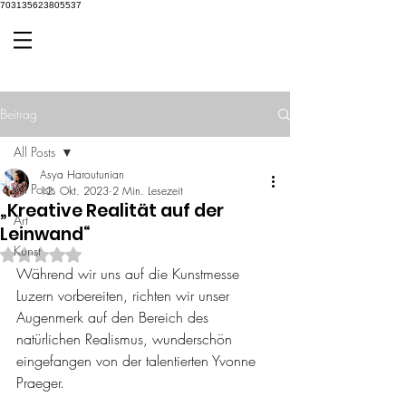
703135623805537
Beitrag
All Posts
Asya Haroutunian
All Posts
12. Okt. 2023
2 Min. Lesezeit
„Kreative Realität auf der
Art
Leinwand“
Kunst
Mit NaN von 5 Sternen bewertet.
Während wir uns auf die Kunstmesse 
Luzern vorbereiten, richten wir unser 
Augenmerk auf den Bereich des 
natürlichen Realismus, wunderschön 
eingefangen von der talentierten Yvonne 
Praeger.